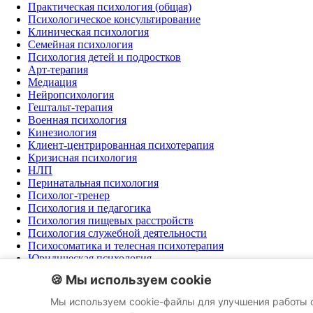
Практическая психология (общая)
Психологическое консультирование
Клиническая психология
Семейная психология
Психология детей и подростков
Арт-терапия
Медиация
Нейропсихология
Гештальт-терапия
Военная психология
Кинезиология
Клиент-центрированная психотерапия
Кризисная психология
НЛП
Перинатальная психология
Психолог-тренер
Психология и педагогика
Психология пищевых расстройств
Психология служебной деятельности
Психосоматика и телесная психотерапия
Юридическая психология
Коучинг
🍪 Мы используем cookie
Голосовая терапия
Мы используем cookie-файлы для улучшения работы 
Сведения об образовательной организации