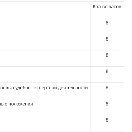
Кол-во часов
8
8
8
8
сновы судебно-экспертной деятельности
8
вные положения
8
8