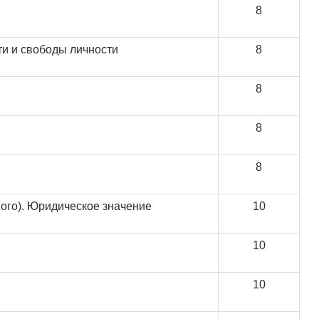
8
и и свободы личности
8
8
8
8
ого). Юридическое значение
10
10
10