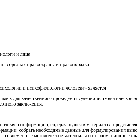
иологи и лица,
ь в органах правоохраны и правопорядка
ихологии и психофизиологии человека» является
мых для качественного проведения судебно-психологической э
ертного заключения.
значимую информацию, содержащуюся в материалах, представляе
рмации, собрать необходимые данные для формулирования выво
дач современные методические материалы и информационные пр