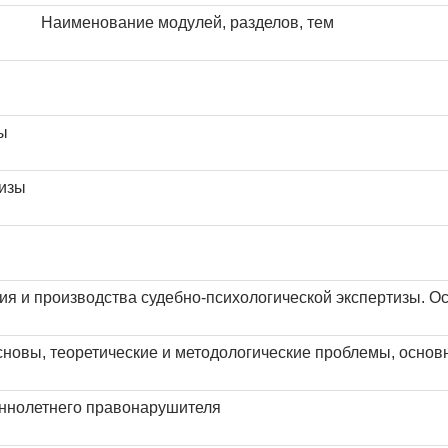
Наименование модулей, разделов, тем
ы
тизы
я и производства судебно-психологической экспертизы. О
сновы, теоретические и методологические проблемы, осно
еннолетнего правонарушителя