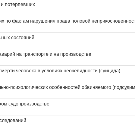
й и потерпевших
их по фактам нарушения права половой неприкосновенност
ьных состояний
аварий на транспорте и на производстве
смерти человека в условиях неочевидности (суицида)
льно-психологических особенностей обвиняемого (подсудим
ком судопроизводстве
сследований