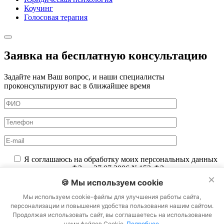
Коучинг
Голосовая терапия
Заявка на бесплатную консультацию
Задайте нам Ваш вопрос, и наши специалисты
проконсультируют вас в ближайшее время
Я соглашаюсь на обработку моих персональных данных
в соответствии с ФЗ от 27.07.2006 №152-ФЗ на условиях и
для целей, определенных
Политикой конфиденциальности
.
×
🍪 Мы используем cookie
Я соглашаюсь на получение рассылки в соответствии с
ФЗ от 13.03.2006 №38-ФЗ на условиях и для целей,
Мы используем cookie-файлы для улучшения работы сайта,
определенных
Политикой конфиденциальности
.
персонализации и повышения удобства пользования нашим сайтом.
Продолжая использовать сайт, вы соглашаетесь на использование
нами файлов Cookie.
Подробнее
.