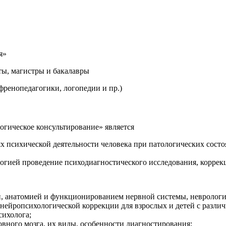
я»
ты, магистры и бакалавры
френопедагогики, логопедии и пр.)
гическое консультирование» является
х психической деятельности человека при патологических состо
гией проведение психодиагностического исследования, коррекц
, анатомией и функционированием нервной системы, неврологие
нейропсихологической коррекции для взрослых и детей с разли
сихолога;
ного мозга, их виды, особенности диагностирования;