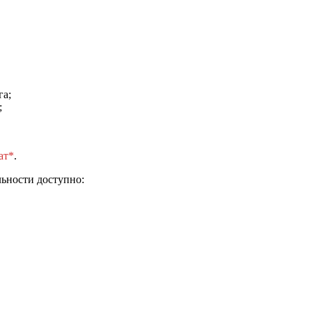
га;
;
ат*
.
ьности доступно: