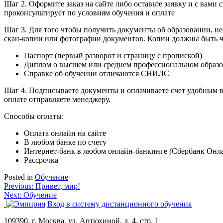
Шаг 2. Оформите заказ на сайте либо оставьте заявку
и с вами 
проконсультирует по условиям обучения и оплате
Шаг 3. Для того чтобы получить документы об образовании, н
скан-копии или фотографии документов.
Копии должны быть ч
Паспорт (первый разворот и страницу с пропиской)
Диплом о высшем или среднем профессиональном образов
Справке об обучении отличаются СНИЛС
Шаг 4. Подписываете документы и оплачиваете счет удобным в
оплате отправляете менеджеру.
Способы оплаты:
Оплата онлайн на сайте
В любом банке по счету
Интернет-банк в любом онлайн-банкинге (Сбербанк Онла
Рассрочка
Posted in
Обучение
Навигация
Previous:
Привет, мир!
Next:
Обучение
по
Вход в систему дистанционного обучения
записям
109390, г. Москва, ул. Артюхиной, д. 4, стр. 1